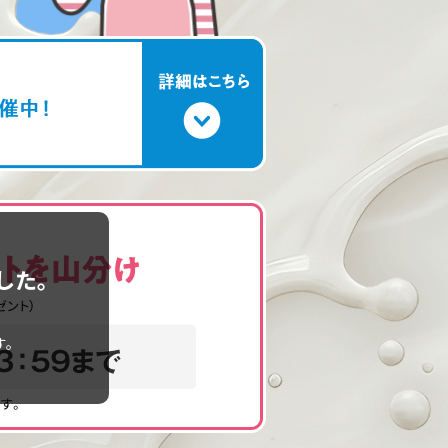
した。
。
す。