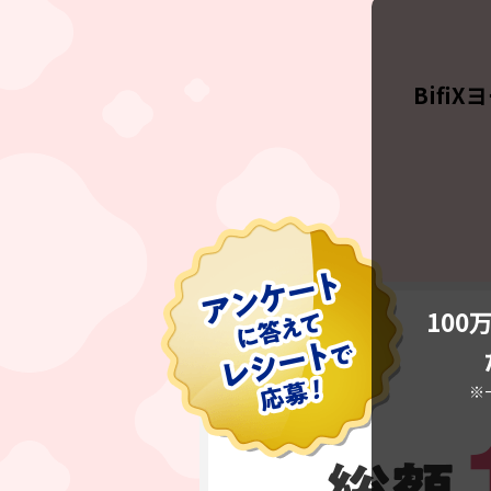
Bifi
10
※