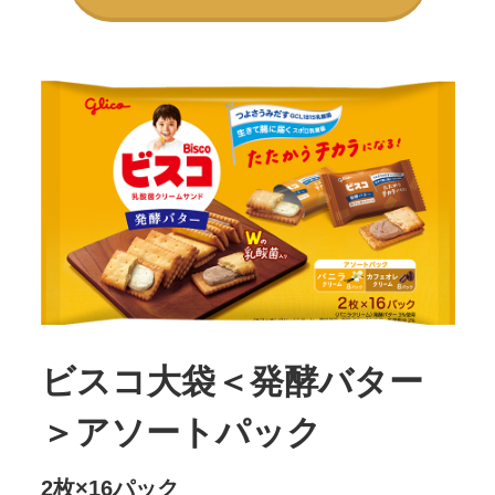
ビスコ大袋＜発酵バター
＞
アソートパック
2枚×16パック