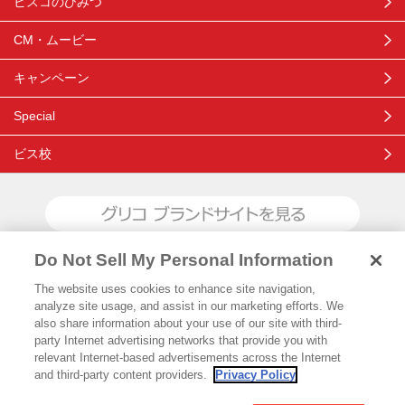
ビスコのひみつ
CM・ムービー
キャンペーン
Special
ビス校
ブランドサイトを見る
Do Not Sell My Personal Information
The website uses cookies to enhance site navigation,
Glicoからの最新情報を受け取る
analyze site usage, and assist in our marketing efforts. We
also share information about your use of our site with third-
party Internet advertising networks that provide you with
Glicoホーム
お問い合わせ
ご利用規約
プライバシーポリシー
relevant Internet-based advertisements across the Internet
ソーシャルメディアポリシー
サイトマップ
Cookie 設定
and third-party content providers.
Privacy Policy
江崎グリコ株式会社 Copyright©2026