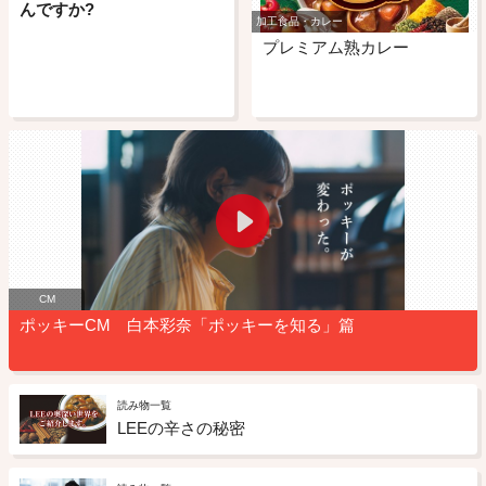
んですか?
加工食品・カレー
プレミアム熟カレー
CM
ポッキーCM 白本彩奈「ポッキーを知る」篇
読み物一覧
LEEの辛さの秘密