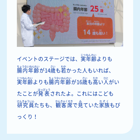
じつねんれい
イベントのステージでは、
実年齢
よりも
ちょうないねんれい
さい
わか
腸内年齢
が14
歳
も
若
かった人もいれば、
じつねんれい
ちょうないねんれい
さい
たか
ひと
実年齢
よりも
腸内年齢
が16
歳
も
高
い
人
がい
はっぴょう
たことが
発表
されたよ。これにはこども
けんきゅういん
かんきゃくせき
み
かぞく
研究員
たちも、
観客席
で
見
ていた
家族
もび
っくり！