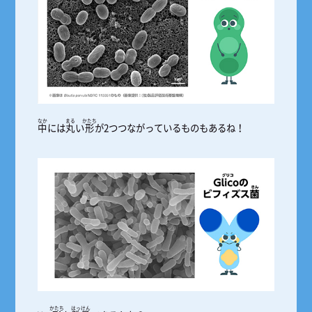
なか
まる
かたち
中
には
丸
い
形
が2つつながっているものもあるね！
かたち
はっけん