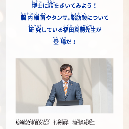
はかせ
はなし
博士
に
話
をきいてみよう！
ちょうないさいきん
しぼうさん
腸内細菌
や
タンサ
脂肪酸
について
®
けんきゅう
ふくだしんじせんせい
研究
している
福田真嗣先生
が
とうじょう
登場
だ！
たんさしぼうさんふきゅうきょうかい
だいひょうりじ
ふくだしんじせんせい
短鎖脂肪酸普及協会
代表理事
福田真嗣先生