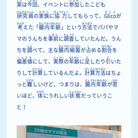
じつ
こんかい
さんか
実
は
今回
、イベントに
参加
したこども
けんきゅういん
かぞく
きょうりょく
グリコ
研究員
の
家族
に
協力
してもらって、
Glico
が
かんが
ちょうないねんれい
ほうほう
考
えた「
腸内年齢
」という
方法
でパパやマ
じぜん
ちょうさ
マのうんちを
事前
に
調査
していたんだ。うん
しら
ちょうないさいきん
し
わりあい
ちを
調
べて、主な
腸内細菌
が
占
める
割合
を
へんさち
じっさい
ねんれい
た
ひ
偏差値
にして、
実際
の
年齢
に
足
したり
引
いた
けいさん
けいさんほうほう
りして
計算
しているんだよ。
計算方法
はちょ
むずか
ちょうないねんれい
わか
っと
難
しいけど、つまりは、
腸内年齢
が
若
からだ
じょうたい
いほど、
体
にうれしい
状態
だっていうこ
と！