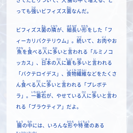
きてたどりついて、
大腸
の
中
で
増
える、と
つよ
きん
っても
強
いビフィズス
菌
なんだ。
きん
となり
ほそなが
かたち
ビフィズス
菌
の
隣
が、
細長
い
形
をした「フ
つづ
にく
ィーカリバクテリウム」。
続
いて、お
肉
やお
さかな
た
ひと
おお
い
魚
を
食
べる
人
に
多
いと
言
われる「ルミノコ
にほん
ひと
もっと
おお
い
ッカス」、
日本
の
人
に
最
も
多
いと
言
われる
しょくもつせんい
「バクテロイデス」、
食物繊維
などをたくさ
た
ひと
おお
い
ん
食
べる
人
に
多
いと
言
われる「プレボテ
いちばんみぎ
ひと
おお
い
ラ」。
一番右
が、やせている
人
に
多
いと
言
わ
れる「ブラウティア」だよ。
ちょう
なか
かたち
とくちょう
腸
の
中
には、いろんな
形
や
特徴
のある
ちょうないさいきん