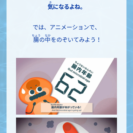
き
気
になるよね。
では、アニメーションで、
ちょう
なか
腸
の
中
をのぞいてみよう！