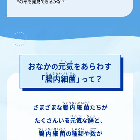
Yの
形
を
発見
できるかな？
げんき
おなか
元気
あらわす
の
を
ちょうないさいきん
「
腸内細菌
」
？
って
ちょうないさいきん
さまざまな
腸内細菌
たちが
げんき
ちょう
たくさんいる
元気
な
腸
と、
ちょうないさいきん
しゅるい
かず
腸内細菌
の
種類
や
数
が