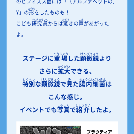
のビフィズス
菌
には「（アルファベットの）
かたち
Y」の
形
をしたものも！
けんきゅういん
おどろ
こえ
こども
研究員
からは
驚
きの
声
があがった
よ。
とうじょう
けんびきょう
ステージに
登場
した
顕微鏡
より
かくだい
さらに
拡大
できる、
とくべつ
けんびきょう
み
ちょうないさいきん
特別
な
顕微鏡
で
見
た
腸内細菌
は
こんな感じ。
しゃしん
しょうかい
イベントでも
写真
で
紹介
したよ。