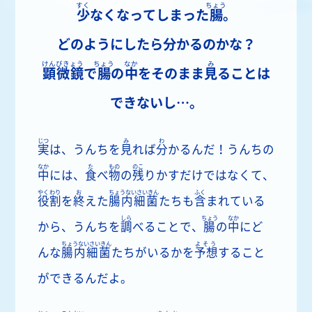
すく
ちょう
少
なくなってしまった
腸
。
どのようにしたら分かるのかな？
けんびきょう
ちょう
なか
み
顕微鏡
で
腸
の
中
をそのまま
見
ることは
できないし…。
じつ
み
わ
実
は、うんちを
見
れば
分
かるんだ！うんちの
なか
た
もの
のこ
中
には、
食
べ
物
の
残
りかすだけではなくて、
やくわり
お
ちょうないさいきん
ふく
役割
を
終
えた
腸内細菌
たちも
含
まれている
しら
ちょう
なか
から、うんちを
調
べることで、
腸
の
中
にど
ちょうないさいきん
よそう
んな
腸内細菌
たちがいるかを
予想
すること
ができるんだよ。