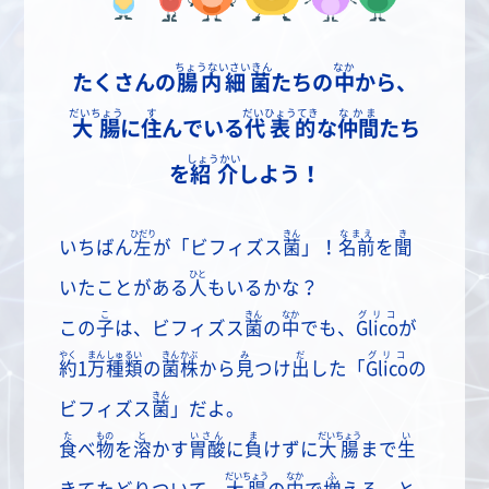
ちょうないさいきん
なか
たくさんの
腸内細菌
たちの
中
から、
だいちょう
す
だいひょうてき
なかま
大腸
に
住
んでいる
代表的
な
仲間
たち
しょうかい
を
紹介
しよう！
ひだり
きん
なまえ
き
いちばん
左
が「ビフィズス
菌
」！
名前
を
聞
ひと
いたことがある
人
もいるかな？
こ
きん
なか
グリコ
この
子
は、ビフィズス
菌
の
中
でも、
Glico
が
やく
まんしゅるい
きんかぶ
み
だ
グリコ
約
1
万種類
の
菌株
から
見
つけ
出
した「
Glico
の
きん
ビフィズス
菌
」だよ。
た
もの
と
いさん
ま
だいちょう
い
食
べ
物
を
溶
かす
胃酸
に
負
けずに
大腸
まで
生
だいちょう
なか
ふ