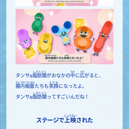
しぼうさん
なか
ひろ
タンサ
脂肪酸
がおなかの
中
に
広
がると、
®
ちょうないさいきん
えがお
腸内細菌
たちも
笑顔
になったよ。
しぼうさん
タンサ
脂肪酸
ってすごいんだね！
®
じょうえい
ステージで
上映
された