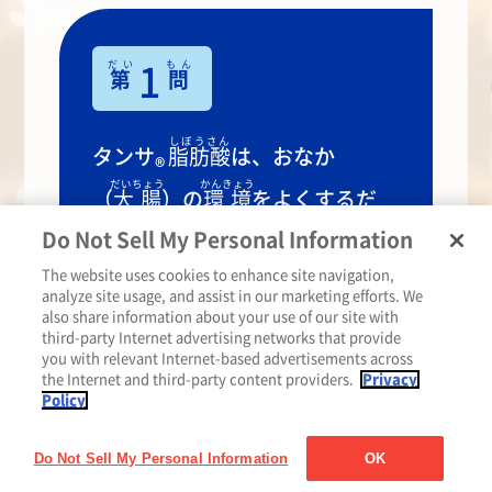
だい
もん
1
第
問
しぼうさん
タンサ
脂肪酸
は、おなか
®
だいちょう
かんきょう
（
大腸
）の
環境
をよくするだ
ほか
からだ
Do Not Sell My Personal Information
けではなく、
他
にも、
体
にうれ
はたら
The website uses cookies to enhance site navigation,
しい
働
きをする。
analyze site usage, and assist in our marketing efforts. We
also share information about your use of our site with
third-party Internet advertising networks that provide
you with relevant Internet-based advertisements across
せいかい
the Internet and third-party content providers.
Privacy
正解
は…〇！
Policy
しぼうさん
タンサ
脂肪酸
には、うんちが
®
Do Not Sell My Personal Information
OK
で
スムーズに
出
るようにするな