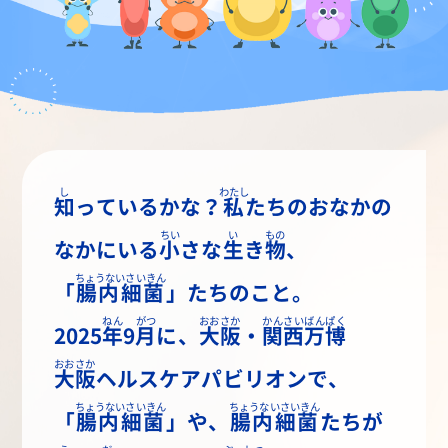
し
わたし
知
っているかな？
私
たちのおなかの
ちい
い
もの
なかにいる
小
さな
生
き
物
、
ちょうないさいきん
「
腸内細菌
」たちのこと。
ねん
がつ
おおさか
かんさいばんぱく
2025
年
9
月
に、
大阪
・
関西万博
おおさか
大阪
ヘルスケアパビリオンで、
ちょうないさいきん
ちょうないさいきん
「
腸内細菌
」や、
腸内細菌
たちが