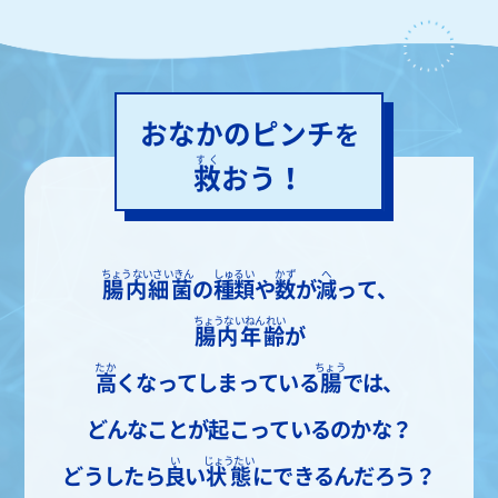
おなかのピンチ
を
すく
救
おう！
ちょうないさいきん
しゅるい
かず
へ
腸内細菌
の
種類
や
数
が
減
って、
ちょうないねんれい
腸内年齢
が
たか
ちょう
高
くなってしまっている
腸
では、
どんなことが起こっているのかな？
い
じょうたい
どうしたら
良
い
状態
にできるんだろう？