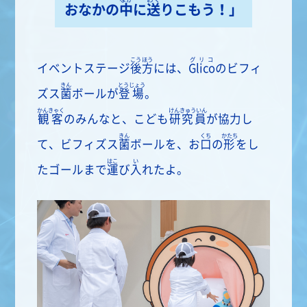
おなかの
中
に
送
りこもう！」
こうほう
グリコ
イベントステージ
後方
には、
Glico
のビフィ
きん
とうじょう
ズス
菌
ボールが
登場
。
かんきゃく
けんきゅういん
観客
のみんなと、こども
研究員
が協力し
きん
くち
かたち
て、ビフィズス
菌
ボールを、お
口
の
形
をし
はこ
い
たゴールまで
運
び
入
れたよ。