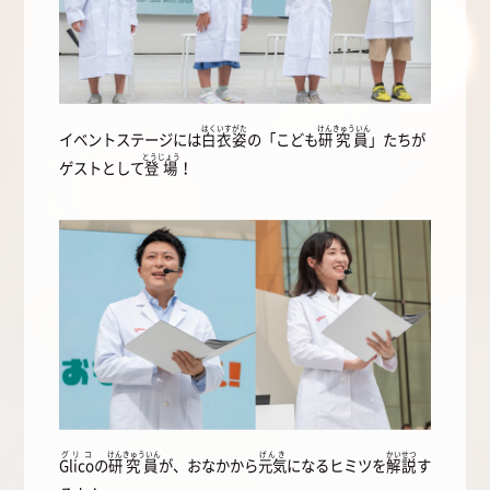
はくいすがた
けんきゅういん
イベントステージには
白衣姿
の「こども
研究員
」たちが
とうじょう
ゲストとして
登場
！
グリコ
けんきゅういん
げんき
かいせつ
Glico
の
研究員
が、おなかから
元気
になるヒミツを
解説
す