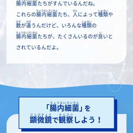
腸内細菌
たちがすんでいるんだね。
ちょうないさいきん
ひと
しゅるい
これらの
腸内細菌
たち、
人
によって
種類
や
かず
ちが
しゅるい
数
が
違
うんだけど、いろんな
種類
の
ちょうないさいきん
い
腸内細菌
たちが、たくさんいるのが
良
いと
されているんだよ。
ちょうないさいきん
「
腸内細菌
」
を
けんびきょう
かんさつ
顕微鏡
観察
しよう！
で