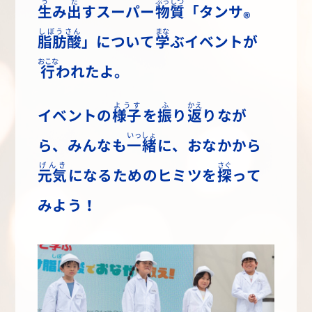
う
だ
ぶっしつ
生
み
出
すスーパー
物質
「
タンサ
®
しぼうさん
まな
脂肪酸
」について
学
ぶイベントが
おこな
行
われたよ。
ようす
ふ
かえ
イベントの
様子
を
振
り
返
りなが
いっしょ
ら、みんなも
一緒
に、おなかから
げんき
さぐ
元気
になるためのヒミツを
探
って
みよう！