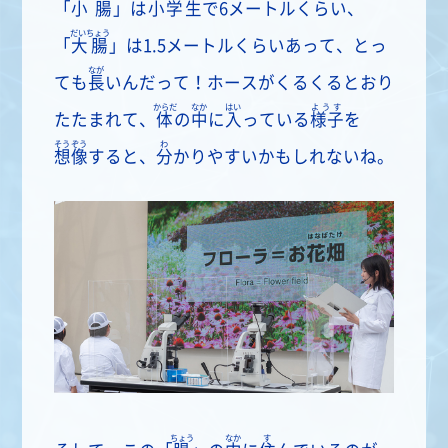
「
小腸
」は
小学生
で6メートルくらい、
だいちょう
「
大腸
」は1.5メートルくらいあって、とっ
なが
ても
長
いんだって！ホースがくるくるとおり
からだ
なか
はい
ようす
たたまれて、
体
の
中
に
入
っている
様子
を
そうぞう
わ
想像
すると、
分
かりやすいかもしれないね。
ちょう
なか
す