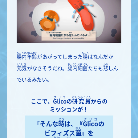
ちょうないねんれい
ちょう
腸内年齢
があがってしまった
腸
はなんだか
げんき
ちょうないさいきん
かな
元気
がなさそうだね。
腸内細菌
たちも
悲
しん
でいるみたい。
グリコ
けんきゅういん
ここで、
Glico
の
研究員
からの
ミッションが！
とき
グリコ
「そんな
時
は、『
Glico
の
きん
ビフィズス
菌
』を
なか
おく