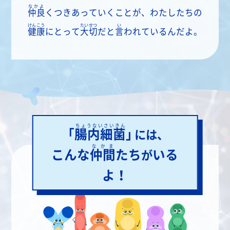
なかよ
仲良
くつきあっていくことが、わたしたちの
けんこう
たいせつ
い
健康
にとって
大切
だと
言
われているんだよ。
ちょうないさいきん
「
腸内細菌
」
には、
なかま
こんな
仲間
たち
いる
が
よ！