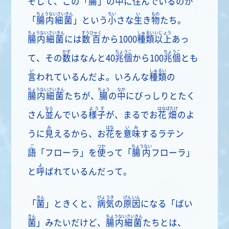
そして、この「
腸
」の
中
に
住
んでいるのが
ちょうないさいきん
ちい
い
もの
「
腸内細菌
」という
小
さな
生
き
物
たち。
ちょうないさいきん
すうひゃく
しゅるいいじょう
腸内細菌
には
数百
から1000
種類以上
あっ
かず
ちょうこ
ちょうこ
て、その
数
はなんと40
兆個
から100
兆個
とも
い
しゅるい
言
われているんだよ。いろんな
種類
の
ちょうないさいきん
ちょう
なか
腸内細菌
たちが、
腸
の
中
にびっしりとたく
なら
ようす
はなばたけ
さん
並
んでいる
様子
が、まるでお
花畑
のよ
み
はな
いみ
うに
見
えるから、お
花
を
意味
するラテン
ご
つか
ちょうない
語
「フローラ」を
使
って「
腸内
フローラ」
よ
と
呼
ばれているんだって。
きん
びょうき
げんいん
「
菌
」ときくと、
病気
の
原因
になる「ばい
きん
ちょうないさいきん
菌
」みたいだけど、
腸内細菌
たちとは、