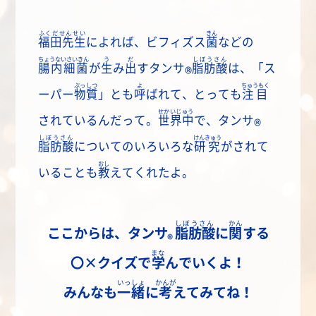
ふくだせんせい
きん
福田先生
によれば、ビフィズス
菌
などの
ちょうないさいきん
う
だ
しぼうさん
腸内細菌
が
生
み
出
す
タンサ
脂肪酸
は、「ス
®
ぶっしつ
よ
ちゅうもく
ーパー
物質
」とも
呼
ばれて、とっても
注目
せかいじゅう
されているんだって。
世界中
で、
タンサ
®
しぼうさん
けんきゅう
脂肪酸
についてのいろいろな
研究
がされて
おし
いることも
教
えてくれたよ。
しぼうさん
かん
ここからは、
タンサ
脂肪酸
に
関
する
®
まな
〇×クイズで
学
んでいくよ！
いっしょ
かんが
みんなも
一緒
に
考
えてみてね！