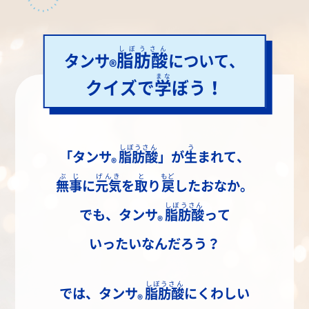
しぼうさん
脂肪酸
タンサ
について、
®
まな
クイズで
学
ぼう！
しぼうさん
う
「
タンサ
脂肪酸
」が
生
まれて、
®
ぶじ
げんき
と
もど
無事
に
元気
を
取
り
戻
したおなか。
しぼうさん
でも、
タンサ
脂肪酸
って
®
いったいなんだろう？
しぼうさん
では、
タンサ
脂肪酸
にくわしい
®