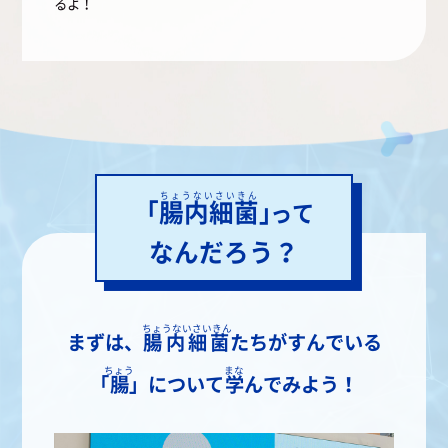
るよ！
ちょうないさいきん
「
腸内細菌
」
って
なんだろう？
ちょうないさいきん
まずは、
腸内細菌
たちがすんでいる
ちょう
まな
「
腸
」について
学
んでみよう！