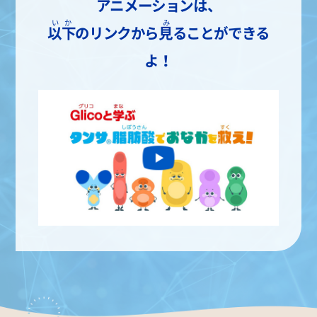
アニメーションは、
いか
み
以下
のリンクから
見
ることができる
よ！