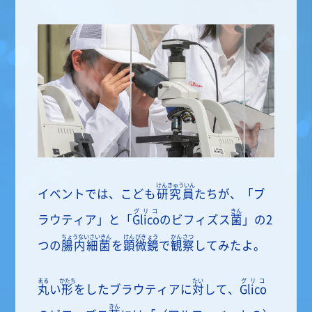
けんきゅういん
イベントでは、こども
研究員
たちが、「ブ
グリコ
きん
ラウティア」と「
Glico
のビフィズス
菌
」の2
ちょうないさいきん
けんびきょう
かんさつ
つの
腸内細菌
を
顕微鏡
で
観察
してみたよ。
まる
かたち
たい
グリコ
丸
い
形
をしたブラウティアに
対
して、
Glico
きん