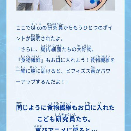
グリコ
けんきゅういん
ここで
Glico
の
研究員
からもうひとつのポイ
せつめい
ントが
説明
されたよ。
ちょうないさいきん
だいこうぶつ
「さらに、
腸内細菌
たちの
大好物
、
しょくもつせんい
くち
しょくもつせんい
『
食物繊維
』もお
口
に入れよう！
食物繊維
を
いっしょ
ちょう
とど
きん
一緒
に
腸
に
届
けると、ビフィズス
菌
がパワ
ーアップするんだよ！」
おな
しょくもつせんい
くち
い
同
じように
食物繊維
もお
口
に
入
れた
けんきゅういん
こども
研究員
たち。
ふたた
もど
再
びアニメに
戻
ると…