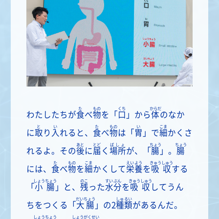
た
もの
くち
からだ
わたしたちが
食
べ
物
を「
口
」から
体
のなか
と
い
た
もの
い
こま
に
取
り
入
れると、
食
べ
物
は「
胃
」で
細
かくさ
あと
とど
ばしょ
ちょう
ちょう
れるよ。その
後
に
届
く
場所
が、「
腸
」。
腸
た
もの
こま
えいよう
きゅうしゅう
には、
食
べ
物
を
細
かくして
栄養
を
吸収
する
しょうちょう
のこ
すいぶん
きゅうしゅう
「
小腸
」と、
残
った
水分
を
吸収
してうん
だいちょう
しゅるい
ちをつくる「
大腸
」の2
種類
があるんだ。
しょうちょう
しょうがくせい