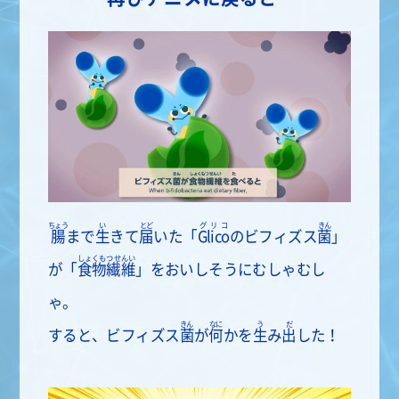
ちょう
い
とど
グリコ
きん
腸
まで
生
きて
届
いた「
Glico
のビフィズス
菌
」
しょくもつせんい
が「
食物繊維
」をおいしそうにむしゃむし
ゃ。
きん
なに
う
だ
すると、ビフィズス
菌
が
何
かを
生
み
出
した！