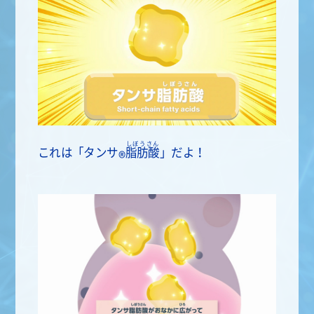
しぼうさん
これは「
タンサ
脂肪酸
」だよ！
®